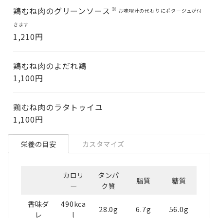
鶏むね肉のグリーンソース
お味噌汁の代わりにポタージュが付
きます
1,210円
鶏むね肉のよだれ鶏
1,100円
鶏むね肉のラタトゥイユ
1,100円
栄養の目安
カスタマイズ
カロリ
タンパ
脂質
糖質
ー
ク質
香味ダ
490kca
28.0g
6.7g
56.0g
レ
l