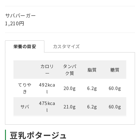
サババーガー
1,210円
栄養の目安
カスタマイズ
カロリ
タンパ
脂質
糖質
ー
ク質
てりや
492kca
20.0g
6.2g
60.0g
き
l
475kca
サバ
21.0g
6.2g
60.0g
l
豆乳ポタージュ