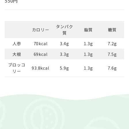
550円
タンパク
カロリー
脂質
糖質
質
人参
70kcal
3.4g
1.3g
7.2g
大根
69kcal
3.3g
1.3g
7.5g
ブロッコ
93.8kcal
5.9g
1.3g
7.6g
リー