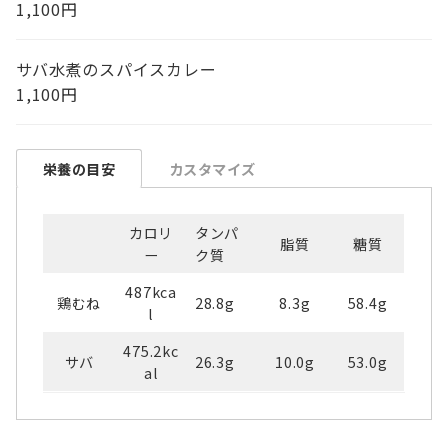
1,100円
サバ水煮のスパイスカレー
1,100円
栄養の目安
カスタマイズ
カロリ
タンパ
脂質
糖質
ー
ク質
487kca
鶏むね
28.8g
8.3g
58.4g
l
475.2kc
サバ
26.3g
10.0g
53.0g
al