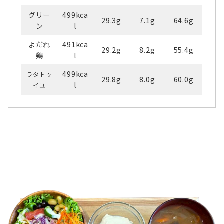
グリー
499kca
29.3g
7.1g
64.6g
ン
l
よだれ
491kca
29.2g
8.2g
55.4g
鶏
l
499kca
ラタトゥ
29.8g
8.0g
60.0g
l
イユ