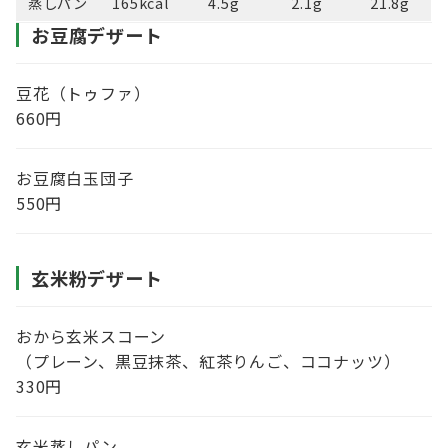
蒸しパン
165kcal
4.5g
2.1g
21.8g
お豆腐デザート
豆花（トゥファ）
660円
お豆腐白玉団子
550円
玄米粉デザート
おから玄米スコーン
（プレーン、黒豆抹茶、紅茶りんご、ココナッツ）
330円
玄米蒸しパン