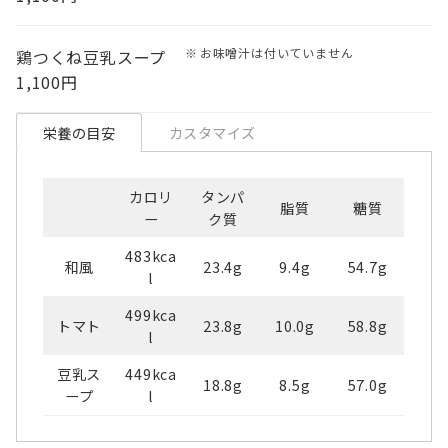
お味噌汁は付いていません
鶏つくね豆乳スープ
1,100円
栄養の目安
カスタマイズ
カロリ
タンパ
脂質
糖質
ー
ク質
483kca
和風
23.4g
9.4g
54.7g
l
499kca
トマト
23.8g
10.0g
58.8g
l
豆乳ス
449kca
18.8g
8.5g
57.0g
ープ
l