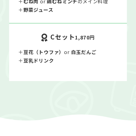
＋
むね肉
or
鶏むねミンチ
のメイン料理
＋
野菜ジュース
Cセット
1,870円
＋
豆花（トウファ）
or
白玉だんご
＋
豆乳ドリンク